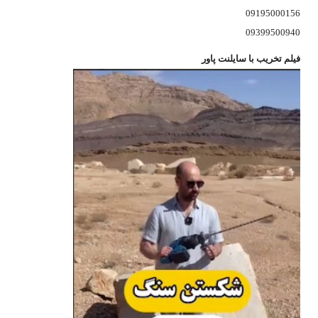
09195000156
09399500940
فیلم تخریب با سایلنت پاور